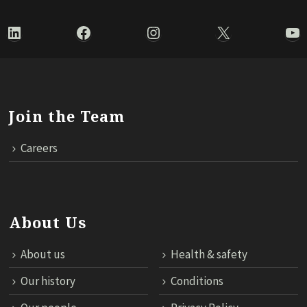
LinkedIn
Facebook
Instagram
X
Yo
Join the Team
Careers
About Us
About us
Health & safety
Our history
Conditions