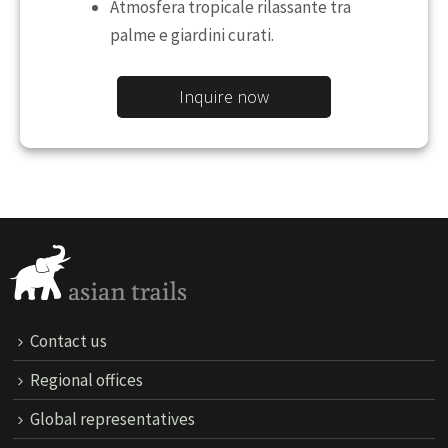
Atmosfera tropicale rilassante tra
palme e giardini curati.
Inquire now
Contact us
Regional offices
Global representatives